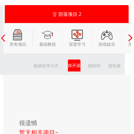
部落项目
2
所有项目
基础教程
深度学习
游戏娱乐
无
按开源
选择排序方式：
按时间
按热度
很遗憾
暂无相关项目~