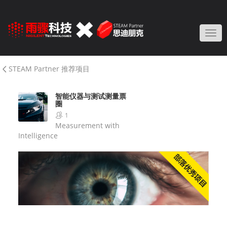
Togg
STEAM Partner 推荐项目
智能仪器与测试测量票
圈
1
Measurement with
Intelligence