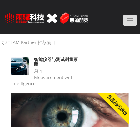
Togg
STEAM Partner 推荐项目
智能仪器与测试测量票
圈
1
Measurement with
Intelligence