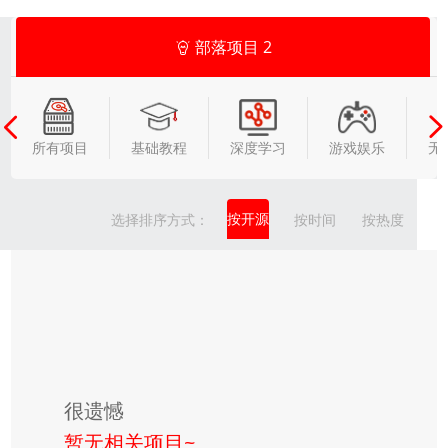
部落项目
2
所有项目
基础教程
深度学习
游戏娱乐
无
按开源
选择排序方式：
按时间
按热度
很遗憾
暂无相关项目~