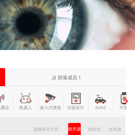
部落成员
1
线通信
机器人
嵌入式视觉
仪器设计
ADAS
可穿戴
按开源
选择排序方式：
按时间
按热度