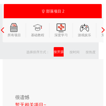
部落项目
2
所有项目
基础教程
深度学习
游戏娱乐
无
按开源
选择排序方式：
按时间
按热度
很遗憾
暂无相关项目~