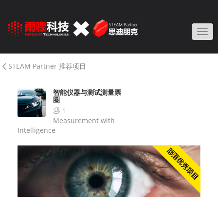
Togg
STEAM Partner 推荐项目
智能仪器与测试测量票
圈
1
Measurement with
Intelligence