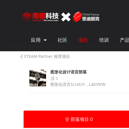
应用
社区
项目
培训
产
STEAM Partner 推荐项目
图形化设计语言部落
0
图形化语言Scratch，LabVIEW
部落项目
0