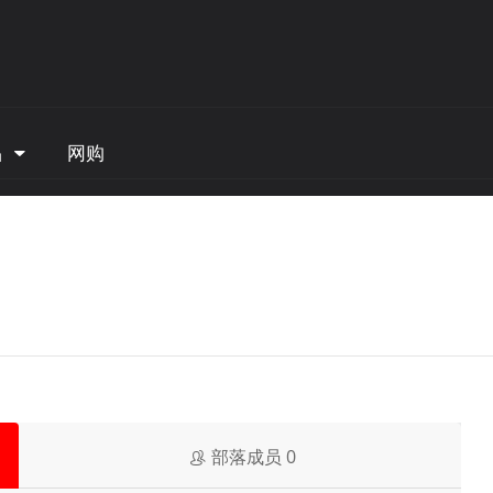
品
网购
部落成员
0