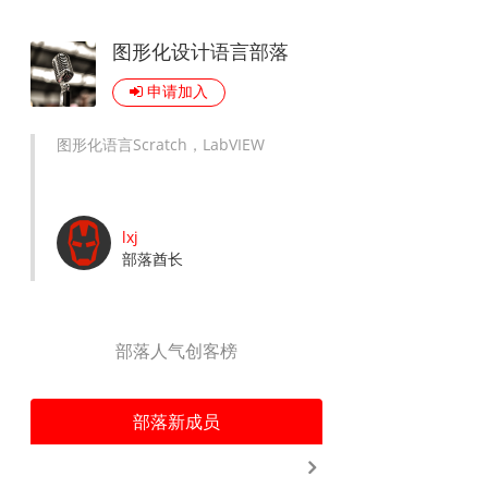
图形化设计语言部落
AI
智能家居
绿色环保
健康关怀
云计算
申请加入
图形化语言Scratch，LabVIEW
lxj
部落酋长
部落人气创客榜
部落新成员