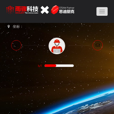
Toggle
naviga
坐标：
lv1