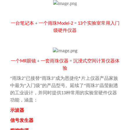
一台笔记本
一个雨珠
个实验室常用入门
+
Model-2
=
13
级硬件仪器
一个
眼镜
一套雨珠仪器
沉浸式空间计算仪器体
MR
+
=
验
“雨珠
”已接替“雨珠
”成为恩捷伦
片上仪器产品家族
2
3
®
中最为“入门级”的产品型号。延续了“雨珠
”晶莹剔透
3
的工业设计，并同时提供
种常用的实验室硬件仪器
13
功能，涵盖：
示波器
信号发生器